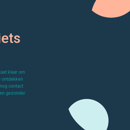
iets
taat klaar om
e ontdekken
nog contact
een gezonder