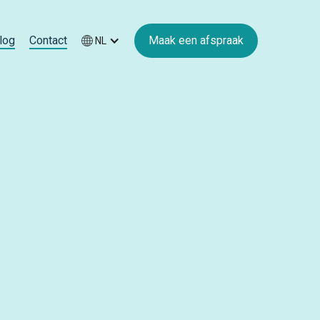
log
Contact
Maak een afspraak
NL