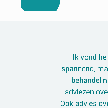
"Ik vond he
spannend, maa
behandeling
adviezen ov
Ook advies ove