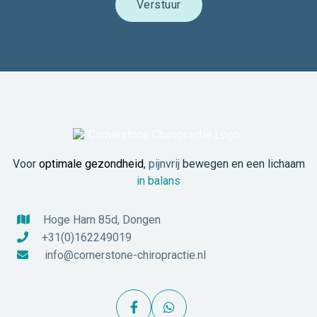
Voor
optimale gezondheid
,
pijnvrij
bewegen en een lichaam
in balans
Hoge Ham 85d, Dongen

+31(0)162249019

info@cornerstone-chiropractie.nl


